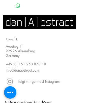
Hier findest du meine Versandoptionen,
Versandkosten und Lieferzeiten.
Innerhalb Deutschland
Lieferzeit 1-2 Wochen
Kostenloser Versand
EU (Europäische Union) : Österreich,
Kontakt:
Belgien, Bulgarien, Kroatien, Zypern,
Tschechien, Dänemark, Estland,
Auestieg 11
Finnland, Frankreich, Griechenland,
22926 Ahrensburg
Ungarn, Irland, Italien, Lettland, Litauen,
Germany
Luxemburg, Malta, Niederlande, Polen,
+49 (0) 151 250 870 48
Portugal, Rumänien, Slowakei,
info@danabstract.com
Slowenien, Spanien, Schweden,
Schweiz
Lieferzeit:
Folgt mir gern auf Instagram
1-2 Wochen
Kostenloser Versand
Außerhalb der EU :
Lieferzeit:
Ich freue mich von Dir zu hören:
2-3 Wochen
Vorname